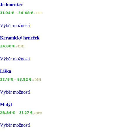
Jednorožec
31.04
€
34.48
€
–
s DPH
Výběr možností
Keramický hrneček
24.00
€
s DPH
Výběr možností
Liška
32.15
€
53.82
€
–
s DPH
Výběr možností
Motýl
28.84
€
31.27
€
–
s DPH
Výběr možností