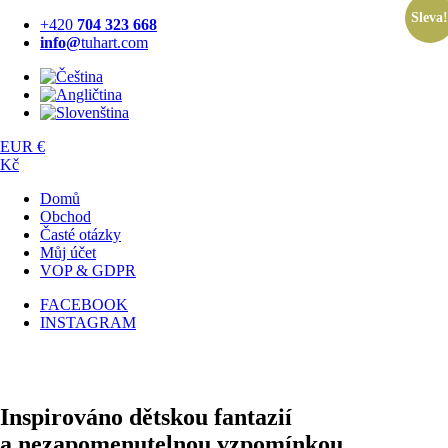
Sleva
Přejít
+420
704 323 668
k
info@
tuhart.com
obsahu
EUR €
Kč
Domů
Obchod
Časté otázky
Můj účet
VOP & GDPR
FACEBOOK
INSTAGRAM
Inspirováno
dětskou fantazií
a nezapomenutelnou
vzpomínkou