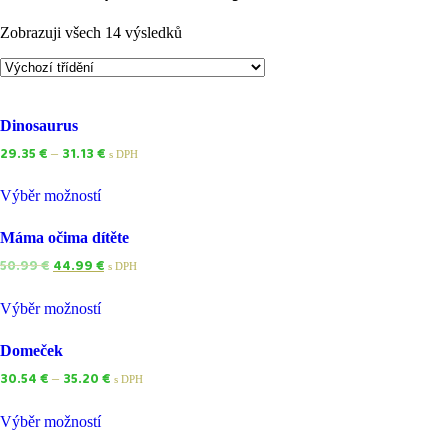
Zobrazuji všech 14 výsledků
Dinosaurus
29.35
€
31.13
€
–
s DPH
Výběr možností
Máma očima dítěte
50.99
€
44.99
€
s DPH
Výběr možností
Domeček
30.54
€
35.20
€
–
s DPH
Výběr možností