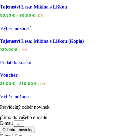
Tajemství Lesa: Mikina s Liškou
83.50
€
99.90
€
–
s DPH
Výběr možností
Tajemství Lesa: Mikina s Liškou (Kópia)
120.00
€
s DPH
Přidat do košíku
Voucher
25.00
€
250.00
€
–
s DPH
Výběr možností
Pravidelný odběr novinek
přímo do vašeho e-mailu
E-mail
Odebírat novinky
E-mail