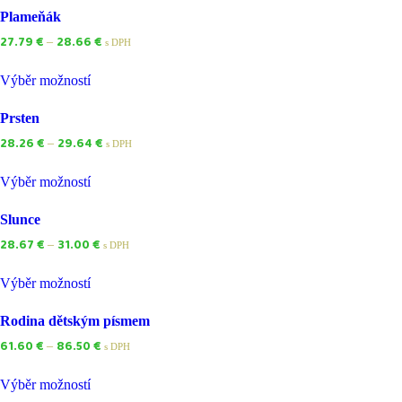
Plameňák
27.79
€
28.66
€
–
s DPH
Výběr možností
Prsten
28.26
€
29.64
€
–
s DPH
Výběr možností
Slunce
28.67
€
31.00
€
–
s DPH
Výběr možností
Rodina dětským písmem
61.60
€
86.50
€
–
s DPH
Výběr možností