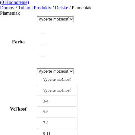
(
0
Hodnotenie)
Domov
/
Tuhart | Produkty
/
Detské
/ Plameniak
Plameniak
Farba
Vyberte možnosť
Vyberte možnosť
3-4
Veľkosť
5-6
7-8
9-11