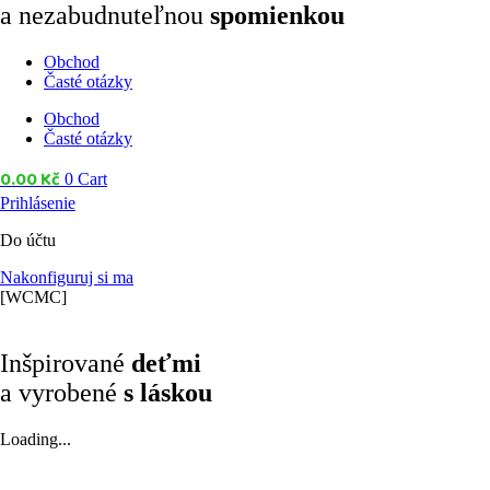
a nezabudnuteľnou
spomienkou
Obchod
Časté otázky
Obchod
Časté otázky
0.00
Kč
0
Cart
Prihlásenie
Do účtu
Nakonfiguruj si ma
[WCMC]
Inšpirované
deťmi
a vyrobené
s láskou
Loading...