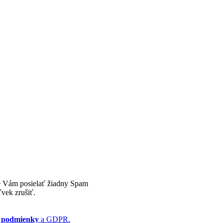
e Vám posielať žiadny Spam
vek zrušiť.
 podmienky
a GDPR.