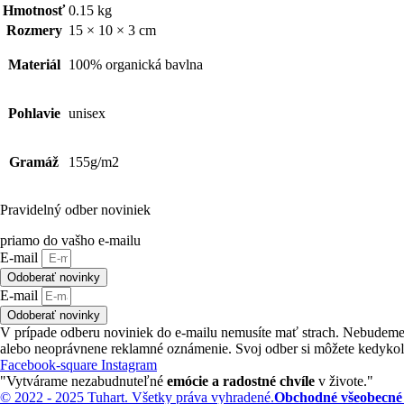
Hmotnosť
0.15 kg
Rozmery
15 × 10 × 3 cm
Materiál
100% organická bavlna
Pohlavie
unisex
Gramáž
155g/m2
Pravidelný odber noviniek
priamo do vašho e-mailu
E-mail
Odoberať novinky
E-mail
Odoberať novinky
V prípade odberu noviniek do e-mailu nemusíte mať strach. Nebudem
alebo neoprávnene reklamné oznámenie. Svoj odber si môžete kedykoľ
Facebook-square
Instagram
"Vytvárame nezabudnuteľné
emócie a radostné chvíle
v živote."
© 2022 - 2025 Tuhart. Všetky práva vyhradené.
Obchodné všeobecné