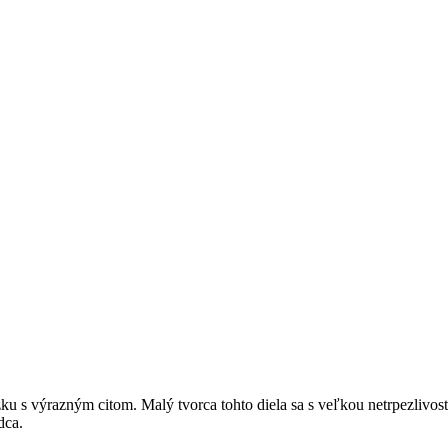
 s výrazným citom. Malý tvorca tohto diela sa s veľkou netrpezlivosťou
dca.