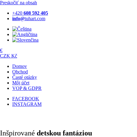
Preskočiť na obsah
+420
608 592 405
info@
tuhart.com
€
CZK Kč
Domov
Obchod
Časté otázky
Môj účet
VOP & GDPR
FACEBOOK
INSTAGRAM
Inšpirované
detskou fantáziou